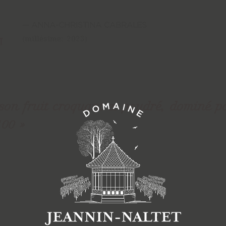
ANNA-CHRISTINA CABRALES
(millésime: 2023)
LE DOMAINE
 son fruit croquant et poudré, dominé p
4 Rue de Ja
100
71640 Mercu
CONTACTS