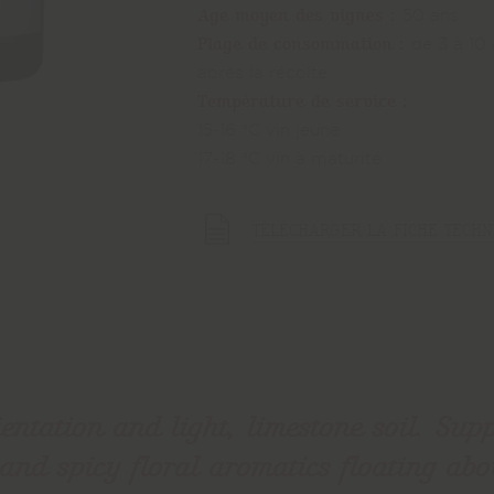
Age moyen des vignes :
50 ans
Plage de consommation :
de 3 à 10
après la récolte
Température de service :
15-16 °C vin jeune
17-18 °C vin à maturité
TÉLÉCHARGER LA FICHE TECHN
entation and light, limestone soil. Sup
 and spicy floral aromatics floating abo