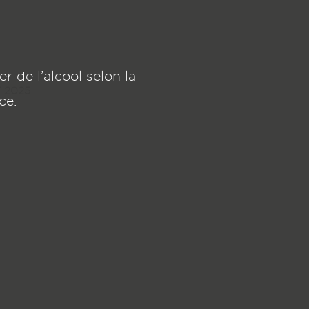
nnin-naltet.fr
 de l’alcool selon la
 2025
ce.