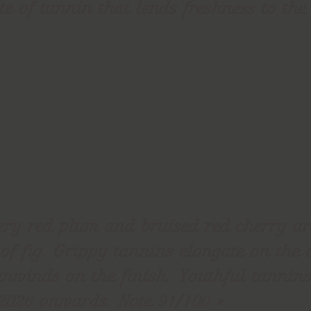
te of tannin that lends freshness to the 
ery red plum and bruised red cherry a
 of fig. Grippy tannins elongate on the 
unwinds on the finish. Youthful tannins
2026 onwards. Note 91/100