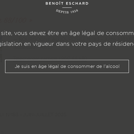
domaine@jea
e 88/100
 site, vous devez être en âge légal de consommer
BOURGOGNE AUJOURD'HUI N°183 - JUIN-JUILLET
gislation en vigueur dans votre pays de résiden
RÉSEAUX SOCIAUX
(millésime: 2022)
Facebook
Télécharger l'article (960,44 kB)
Je suis en âge légal de consommer de l'alcool
LinkedIn
N°183 - JUIN-JUILLET 2025
kB)