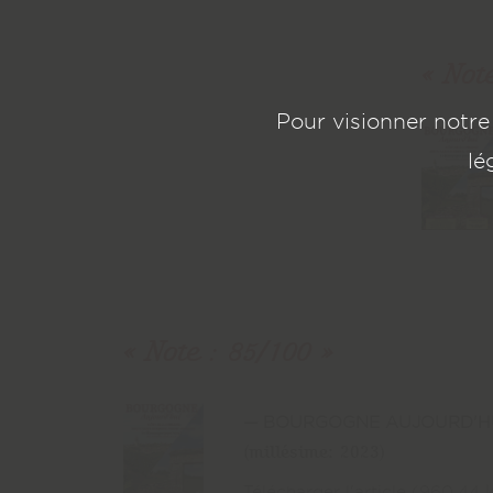
Not
Pour visionner notre
lé
Note : 85/100
BOURGOGNE AUJOURD'HUI 
(millésime: 2023)
Télécharger l'article (960,44 