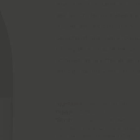
Avec ses 21 hectares en cotea
des 1er Cru les plus étendus 
issu de dépôts caillouteux ca
caractéristique d’être toujou
L’Evêque se caractérise par 
acidulés, de griottes et de gr
délicat ; sa finale est minéral
Appellation :
Mercurey 1er Cru
Cépage :
100% pinot noir
Terroir :
sol clair issu de dépôt
caillouteux calcaires ; vigne située 
flanc de coteau, orientée à l’Est.