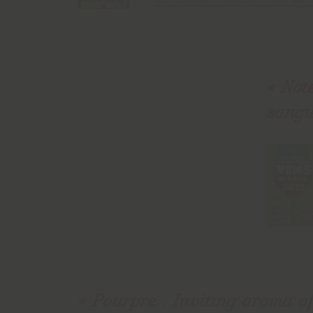
Not
sangui
Pourpre . Inviting aroma of