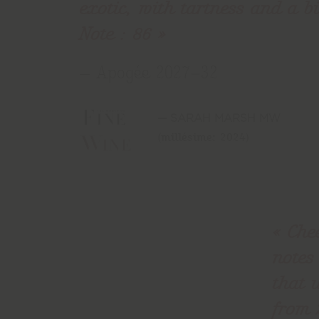
exotic, with tartness and a bi
Note : 86
— Apogée 2027–32
SARAH MARSH MW
(millésime: 2024)
Che
notes
that 
from 