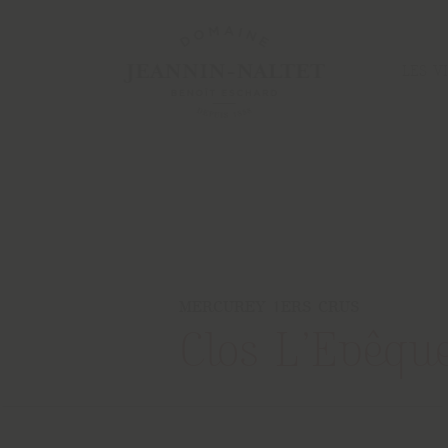
LES V
MERCUREY 1ERS CRUS
Clos L’Evêqu