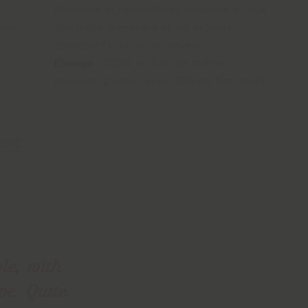
Pigeages et remontages réguliers en vue
 ans
d’extraire la matière et les arômes
constitutifs du vin en devenir
Elevage :
100% en fûts de chênes
pendant 12 mois, avec 30% de fûts neufs
IQUE
ple, with
ve. Quite