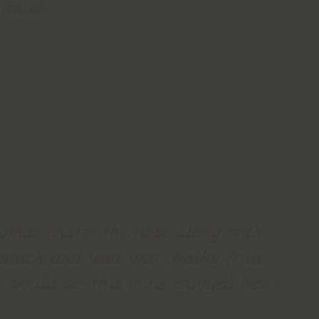
finish.
romas charm the nose along with
attack and lead into chalky fruit
 would see this wine enjoyed best