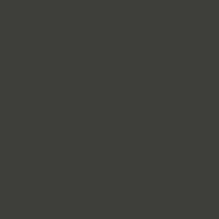
u orienté à l’est, le clos l’Evêque est un
de Mercurey. Son sol, assez clair, est
lcaires. Les vins qui en sont issus ont la
rs très fins, assez féminins. Notre Clos
des notes de petits fruits rouges
oseilles. C’est un vin ciselé, précis et
e.
Vinifications :
Vendange ramassée et triée
intégralement à la main
à
Cuvaison de 15 à 20 jours débutant par
une macération pré fermentaire à froid