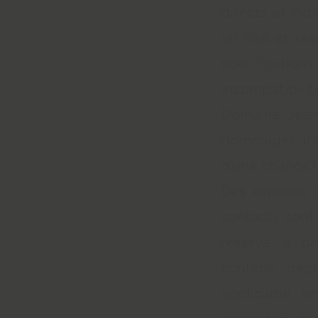
directs et indi
url site, et r
spécifications
incompatibilité
Domaine Jeann
dommages ind
d’une chance) 
Des espaces i
contact) sont 
réserve le d
contenu dépo
applicable e