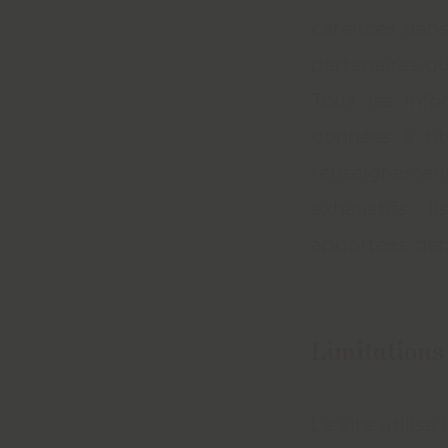
carences dans 
partenaires qu
Tous les info
données à titr
renseignement
exhaustifs. 
apportées depu
Limitations
Le site utilise