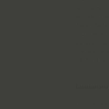
de tout ou p
procédé utilis
Jeannin Naltet
Toute exploi
éléments qu’
contrefaçon 
L.335-2 et sui
Limitations
Domaine Jean