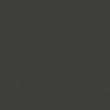
u site
https://jeannin-naltet.fr
implique l’accept
onditions générales d’utilisation ci-après
tilisation sont susceptibles d’être modifiées 
les utilisateurs du site
https://jeannin-naltet
consulter de manière régulière.
ormalement accessible à tout moment aux uti
pour raison de maintenance technique peut 
omaine Jeannin Naltet , qui s’efforcera alors 
aux utilisateurs les dates et heures de l’interve
s://jeannin-naltet.fr
est mis à jour réguli