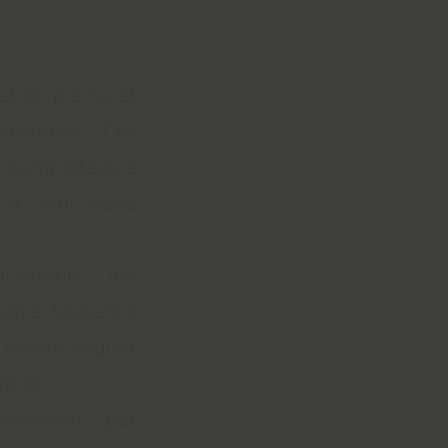
ation pleine et
 décrites. Ces
ou complétées à
.fr
sont donc
lisateurs. Une
être toutefois
de communiquer
ntion.
èrement par