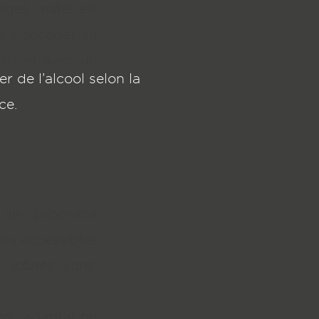
ages matériels
nnin-naltet.fr
age à accéder au
irus et avec un
 de l’alcool selon la
ce.
de propriété
nts accessibles
, icônes, sons,
on, adaptation