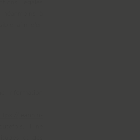
tions légales
t néanmoins à
sible afin d’en
e information
ttps://jeannin-
utefois, il ne
titudes et des