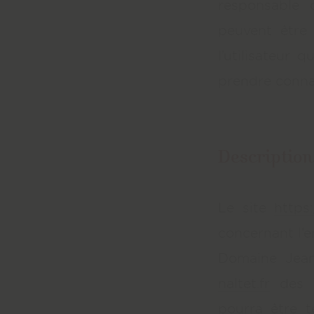
responsable 
peuvent être
l’utilisateur 
prendre conna
Description
Le site
https:
concernant l’e
Domaine Jeann
naltet.fr
des in
pourra être t