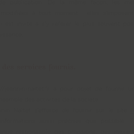
de publication. De la même façon, les men
 modifiées à tout moment : elles s’imposen
qui est invité à s’y référer le plus souvent pos
issance.
 des services fournis.
//jeannin-naltet.fr
a pour objet de fournir un
nsemble des activités de la société.
in Naltet s’efforce de fournir sur le site
h
formations aussi précises que possible. To
enue responsable des omissions, des inexac