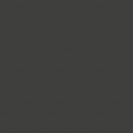
rects causés au matériel de l’utilisateur, lors de
ésultant soit de l’utilisation d’un matériel ne ré
 indiquées au point 4, soit de l’apparition d’
.
in Naltet ne pourra également être tenue r
irects (tels par exemple qu’une perte de ma
consécutifs à l’utilisation du site
https://jeannin
nteractifs (possibilité de poser des questions
à la disposition des utilisateurs. Domaine Je
roit de supprimer, sans mise en demeure pr
sé dans cet espace qui contreviendrait à l
n France, en particulier aux dispositions r