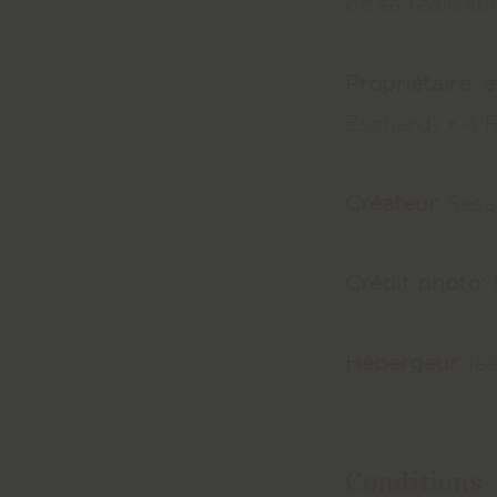
de sa réalisati
Propriétaire 
Eschard) • 4 
Créateur:
Ses
Crédit photo:
Hébergeur:
je
Conditions 