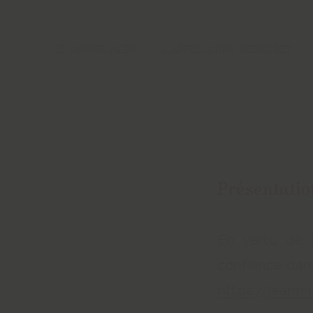
LE SAVOIR-FAIRE
L'APPELLATION MERCUREY
Présentatio
En vertu de l
confiance dans
https://jeannin