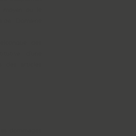
e moyen ou le
le de : Domaine
uelconque des
itutive d’une
 des articles
 des dommages