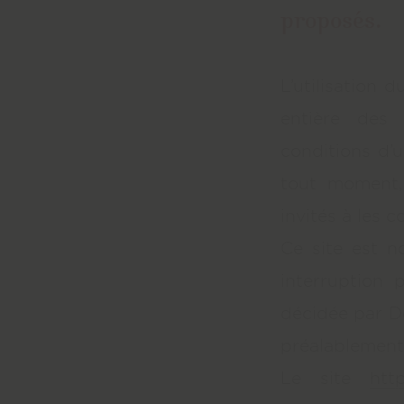
proposés.
L’utilisation d
entière des c
conditions d’u
tout moment, 
invités à les 
Ce site est n
interruption 
décidée par D
préalablement 
Le site
http