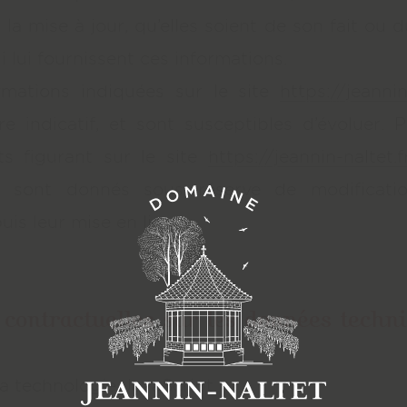
la mise à jour, qu’elles soient de son fait ou du
i lui fournissent ces informations.
rmations indiquées sur le site
https://jeannin
e indicatif, et sont susceptibles d’évoluer. Pa
s figurant sur le site
https://jeannin-naltet.f
LE DOMAINE
Ils sont donnés sous réserve de modificati
4 Rue de Ja
is leur mise en ligne.
71640 Mercu
 contractuelles sur les données techn
CONTACTS
 la technologie JavaScript.