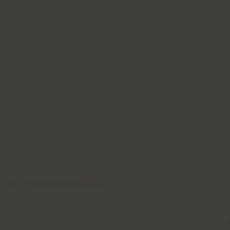
artie des éléments du site, quel que soit l
é, est interdite, sauf autorisation écrite préalab
 .
tation non autorisée du site ou de l’un q
il contient sera considérée comme const
et poursuivie conformément aux dispositions
vants du Code de Propriété Intellectuelle.
 de responsabilité.
nin Naltet ne pourra être tenue responsable