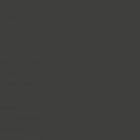
 l’accès au site
pondant pas aux
un bug ou d’une
esponsable des
rché ou perte
-naltet.fr
.
 dans l’espace
annin Naltet se
éalable, tout
a législation
elatives à la