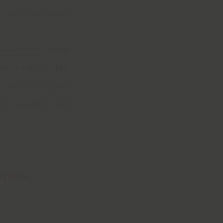
 fait des tiers
-naltet.fr
sont
r ailleurs, les
r
ne sont pas
ons ayant été
mproyes
rey
iques.