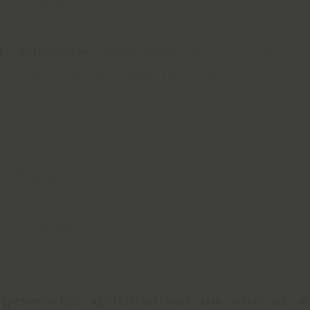
on et de son suivi :
et responsable publication:
Domaine Jeannin N
Rue de Jamproyes 71640 Mercurey
ame communication
Michel Joly
annin-naltet.fr
•
générales d’utilisation du site et 